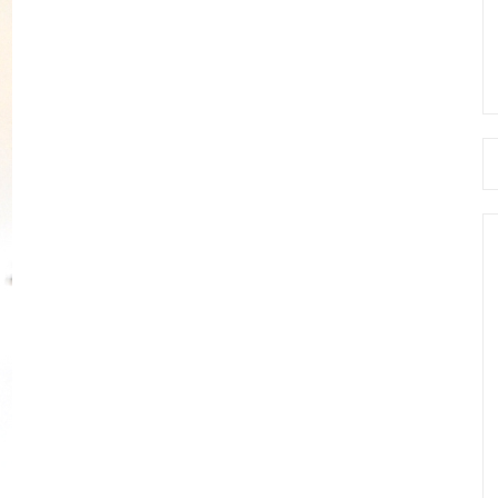
Se
fo