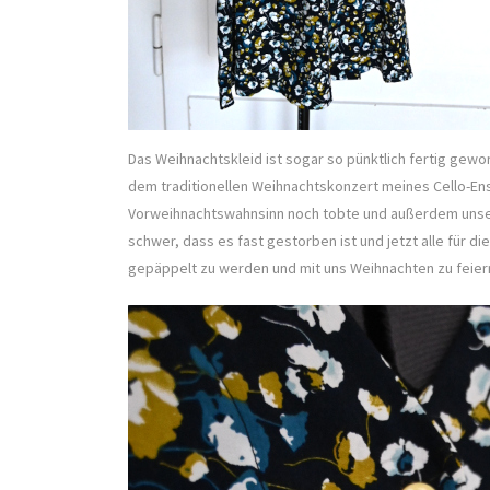
Das Weihnachtskleid ist sogar so pünktlich fertig gewo
dem traditionellen Weihnachtskonzert meines Cello-E
Vorweihnachtswahnsinn noch tobte und außerdem unse
schwer, dass es fast gestorben ist und jetzt alle für 
gepäppelt zu werden und mit uns Weihnachten zu feier