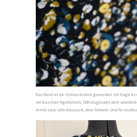
Das Kleid ist ein Schmuckstück geworden. Ich trage es 
ein bisschen figurbetont, fällt insgesamt aber wunderba
Ärmel zwar sehr klassisch, aber feminin. Und für modisc