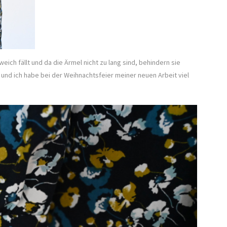
weich fällt und da die Ärmel nicht zu lang sind, behindern sie
ck und ich habe bei der Weihnachtsfeier meiner neuen Arbeit viel