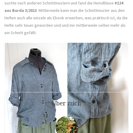
suchte nach anderen Schnittmustern und fand die Hemdbluse
#124
aus Burda 3/2013
. Mittlerweile kann man die Schnittmuster aus den
Heften auch alle einzeln als Ebook erwerben, was praktisch ist, da die
Hefte sehr teuer geworden sind und mir mittlerweile selten mehr als
ein Schnitt gefällt.
Beitragsnavigation
Ältere Beiträge
Über mich