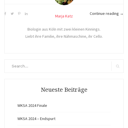
„Lei
Continue reading
→
Marja Katz
in
Hemd
Biologin aus Köln mit zwei kleinen Kinnings.
Liebt ihre Familie, ihre Nähmaschine, ihr Cello.
Search
for:
Search
Neueste Beiträge
WKSA 2024 Finale
WKSA 2024 – Endspurt