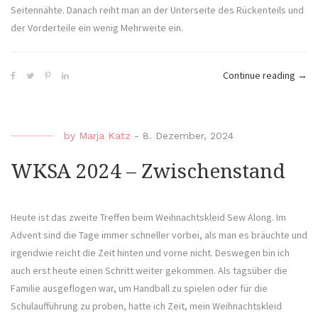
Seitennähte. Danach reiht man an der Unterseite des Rückenteils und
der Vorderteile ein wenig Mehrweite ein.
„WK
Continue reading
→
2024
–
Ends
by
Marja Katz
-
8. Dezember, 2024
WKSA 2024 – Zwischenstand
Heute ist das zweite Treffen beim Weihnachtskleid Sew Along. Im
Advent sind die Tage immer schneller vorbei, als man es bräuchte und
irgendwie reicht die Zeit hinten und vorne nicht. Deswegen bin ich
auch erst heute einen Schritt weiter gekommen. Als tagsüber die
Familie ausgeflogen war, um Handball zu spielen oder für die
Schulaufführung zu proben, hatte ich Zeit, mein Weihnachtskleid