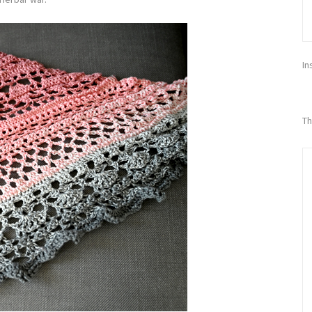
In
Th