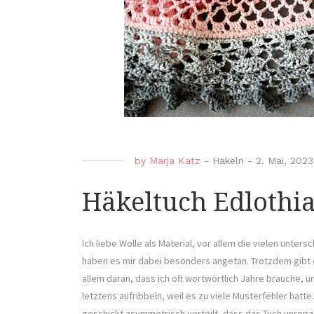
by
Marja Katz
-
Häkeln
-
2. Mai, 2023
Häkeltuch Edlothi
Ich liebe Wolle als Material, vor allem die vielen unte
haben es mir dabei besonders angetan. Trotzdem gibt es 
allem daran, dass ich oft wortwörtlich Jahre brauche, um
letztens aufribbeln, weil es zu viele Musterfehler hatt
geschickt asymmetrisch verteilt, dass das Tuch unrepar