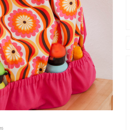
Se
fo
15