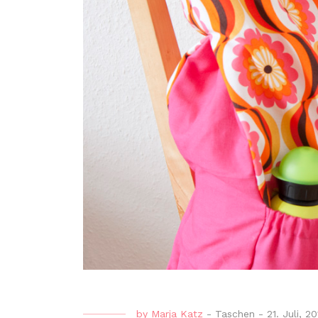
by
Marja Katz
-
Taschen
-
21. Juli, 20