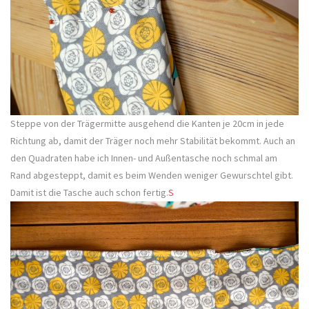
Steppe von der Trägermitte ausgehend die Kanten je 20cm in jede
Richtung ab, damit der Träger noch mehr Stabilität bekommt. Auch an
den Quadraten habe ich Innen- und Außentasche noch schmal am
Rand abgesteppt, damit es beim Wenden weniger Gewurschtel gibt.
Damit ist die Tasche auch schon fertig.
S