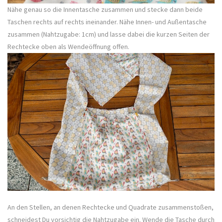
Nähe genau so die Innentasche zusammen und stecke dann beide
Taschen rechts auf rechts ineinander. Nähe Innen- und Außentasche
zusammen (Nahtzugabe: 1cm) und lasse dabei die kurzen Seiten der
Rechtecke oben als Wendeöffnung offen.
An den Stellen, an denen Rechtecke und Quadrate zusammenstoßen,
schneidest Du vorsichtig die Nahtzugabe ein. Wende die Tasche durch