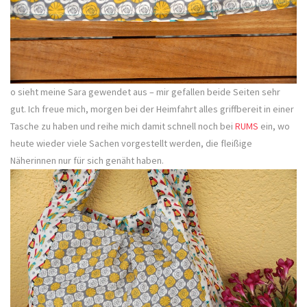
o sieht meine Sara gewendet aus – mir gefallen beide Seiten sehr
gut. Ich freue mich, morgen bei der Heimfahrt alles griffbereit in einer
Tasche zu haben und reihe mich damit schnell noch bei
RUMS
ein, wo
heute wieder viele Sachen vorgestellt werden, die fleißige
Näherinnen nur für sich genäht haben.