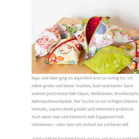
Naja, und dann ging es eigentlich erst so richtig los. Ich
nähte große und kleine Taschen, bunt und bunter. Darin
wohnen jetzt meine Näh-Clipse, Webbänder, Druckknöpfe
Nähmaschinen-Nadeln. Die Tasche ist ein richtiges kleines
Utensilo, superschnell genäht und unheimlich praktisch.
Auch wenn man sein kleineres Näh-Equipment mal
mitnehmen – oder (wie ich) einfach nur sortieren will.
Jetzt wollt ihr bestimmt gern wissen, wie das so geht mit