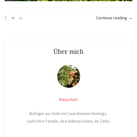
„Blät
Continue reading
→
sam
im
Gold
Herb
Über mich
Marja Katz
Biologin aus Köln mit zwei kleinen Kinnings.
Liebt ihre Familie, ihre Nähmaschine, ihr Cello.