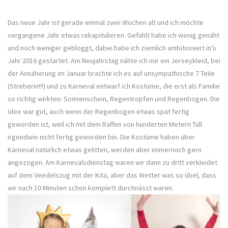
Das neue Jahr ist gerade einmal zwei Wochen alt und ich möchte
vergangene Jahr etwas rekapitulieren. Gefühlt habe ich wenig genäht
und noch weniger gebloggt, dabei habe ich ziemlich ambitioniert in’s
Jahr 2016 gestartet. Am Neujahrstag nähte ich mir ein Jerseykleid, bei
der Annäherung im Januar brachte ich es auf unsympathische 7 Teile
(Streberin!!!) und zu Karneval entwarf ich Kostüme, die erst als Familie
so richtig wirkten: Sonnenschein, Regentropfen und Regenbogen. Die
Idee war gut, auch wenn der Regenbogen etwas spät fertig
geworden ist, weil ich mit dem Raffen von hunderten Metern Tüll
irgendwie nicht fertig geworden bin. Die Kostüme haben über
Karneval natürlich etwas gelitten, werden aber immernoch gern
angezogen. Am Karnevalsdienstag waren wir dann zu dritt verkleidet
auf dem Veedelszug mit der Kita, aber das Wetter was so übel, dass
wir nach 10 Minuten schon komplett durchnässt waren.