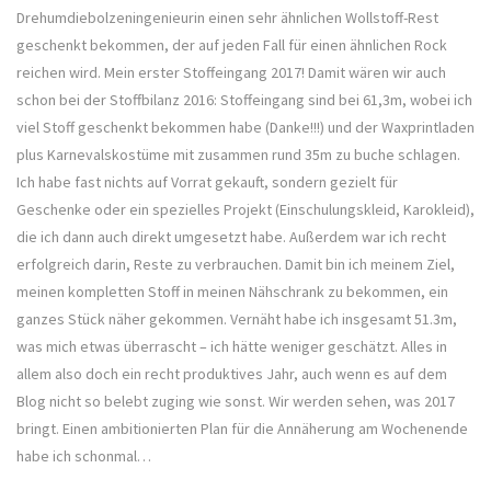
Drehumdiebolzeningenieurin einen sehr ähnlichen Wollstoff-Rest
geschenkt bekommen, der auf jeden Fall für einen ähnlichen Rock
reichen wird. Mein erster Stoffeingang 2017! Damit wären wir auch
schon bei der Stoffbilanz 2016: Stoffeingang sind bei 61,3m, wobei ich
viel Stoff geschenkt bekommen habe (Danke!!!) und der Waxprintladen
plus Karnevalskostüme mit zusammen rund 35m zu buche schlagen.
Ich habe fast nichts auf Vorrat gekauft, sondern gezielt für
Geschenke oder ein spezielles Projekt (Einschulungskleid, Karokleid),
die ich dann auch direkt umgesetzt habe. Außerdem war ich recht
erfolgreich darin, Reste zu verbrauchen. Damit bin ich meinem Ziel,
meinen kompletten Stoff in meinen Nähschrank zu bekommen, ein
ganzes Stück näher gekommen. Vernäht habe ich insgesamt 51.3m,
was mich etwas überrascht – ich hätte weniger geschätzt. Alles in
allem also doch ein recht produktives Jahr, auch wenn es auf dem
Blog nicht so belebt zuging wie sonst. Wir werden sehen, was 2017
bringt. Einen ambitionierten Plan für die Annäherung am Wochenende
habe ich schonmal…