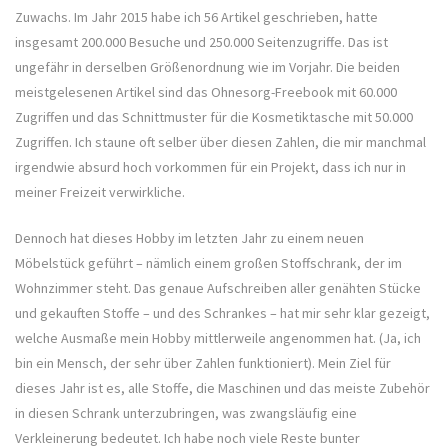
Zuwachs. Im Jahr 2015 habe ich 56 Artikel geschrieben, hatte
insgesamt 200.000 Besuche und 250.000 Seitenzugriffe. Das ist
ungefähr in derselben Größenordnung wie im Vorjahr. Die beiden
meistgelesenen Artikel sind das Ohnesorg-Freebook mit 60.000
Zugriffen und das Schnittmuster für die Kosmetiktasche mit 50.000
Zugriffen. Ich staune oft selber über diesen Zahlen, die mir manchmal
irgendwie absurd hoch vorkommen für ein Projekt, dass ich nur in
meiner Freizeit verwirkliche.
Dennoch hat dieses Hobby im letzten Jahr zu einem neuen
Möbelstück geführt – nämlich einem großen Stoffschrank, der im
Wohnzimmer steht. Das genaue Aufschreiben aller genähten Stücke
und gekauften Stoffe – und des Schrankes – hat mir sehr klar gezeigt,
welche Ausmaße mein Hobby mittlerweile angenommen hat. (Ja, ich
bin ein Mensch, der sehr über Zahlen funktioniert). Mein Ziel für
dieses Jahr ist es, alle Stoffe, die Maschinen und das meiste Zubehör
in diesen Schrank unterzubringen, was zwangsläufig eine
Verkleinerung bedeutet. Ich habe noch viele Reste bunter