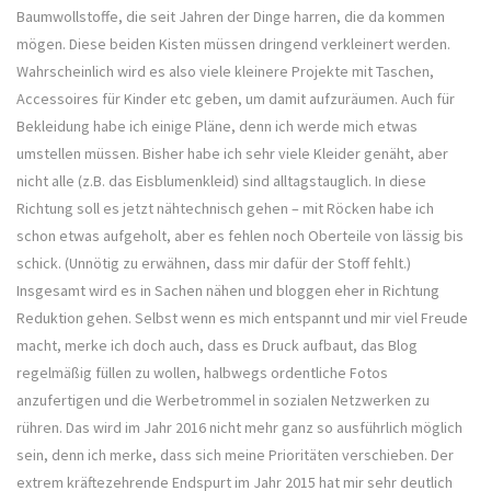
Baumwollstoffe, die seit Jahren der Dinge harren, die da kommen
mögen. Diese beiden Kisten müssen dringend verkleinert werden.
Wahrscheinlich wird es also viele kleinere Projekte mit Taschen,
Accessoires für Kinder etc geben, um damit aufzuräumen. Auch für
Bekleidung habe ich einige Pläne, denn ich werde mich etwas
umstellen müssen. Bisher habe ich sehr viele Kleider genäht, aber
nicht alle (z.B. das Eisblumenkleid) sind alltagstauglich. In diese
Richtung soll es jetzt nähtechnisch gehen – mit Röcken habe ich
schon etwas aufgeholt, aber es fehlen noch Oberteile von lässig bis
schick. (Unnötig zu erwähnen, dass mir dafür der Stoff fehlt.)
Insgesamt wird es in Sachen nähen und bloggen eher in Richtung
Reduktion gehen. Selbst wenn es mich entspannt und mir viel Freude
macht, merke ich doch auch, dass es Druck aufbaut, das Blog
regelmäßig füllen zu wollen, halbwegs ordentliche Fotos
anzufertigen und die Werbetrommel in sozialen Netzwerken zu
rühren. Das wird im Jahr 2016 nicht mehr ganz so ausführlich möglich
sein, denn ich merke, dass sich meine Prioritäten verschieben. Der
extrem kräftezehrende Endspurt im Jahr 2015 hat mir sehr deutlich