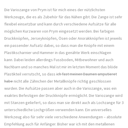
Die Variozange von Prym ist für mich eines der nützlichsten
Werkzeuge, die es als Zubehör für das Nähen gibt. Die Zange ist sehr
flexibel einsetzbar und kann durch verschiedene Aufsätze für alle
möglichen Kurzwaren von Prym eingesetzt werden. Bei farbigen
Druckknöpfen, Jerseyknöpfen, Ösen oder Anorakknöpfen ist jeweils
ein passender Aufsatz dabei, so dass man die Knöpfe mit einem
Plastikscharnier und Hammer in das genähte Werk einschlagen
kann. Dabei leiden allerdings Fussboden, Mitbewohner und auch
Nachbarn und so manches Mal ist mir im letzten Moment das blöde
Plastikteil verrutscht, so dass
ich fast meinen Daumen amputieret
habe
nicht alle Zähnchen der Metallknöpfe richtig geschlossen
wurden. Die Aufsätze passen aber auch in die Variozange, was ein
exaktes Befestigen der Druckknöpfe ermöglicht. Die Variozange wird
mit Stanzen geliefert, so dass man sie direkt auch als Lochzange für 3
unterschiedliche Lochgrößen verwenden kann. Ein universelles
Werkzeug also für sehr viele verschiedene Anwendungen – absolute
Empfehlung auch für Anfänger. Bisher war ich mit den metallenen