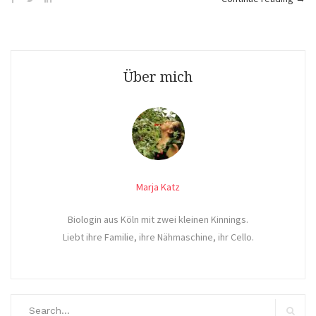
Snap
mit
der
Vari
Über mich
von
Prym
Marja Katz
Biologin aus Köln mit zwei kleinen Kinnings.
Liebt ihre Familie, ihre Nähmaschine, ihr Cello.
Search