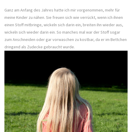
Ganz am Anfang des Jahres hatte ich mir vorgenommen, mehr für
meine Kinder zu nähen. Sie freuen sich wie verrückt, wenn ich ihnen
einen Stoff mitbringe, wickeln sich darin ein, breiten ihn wieder aus,
wickeln sich wieder darin ein. So manches mal war der Stoff sogar
zum Anschneiden oder gar vorwaschen zu kostbar, da er im Bettchen
dringend als Zudecke gebraucht wurde.