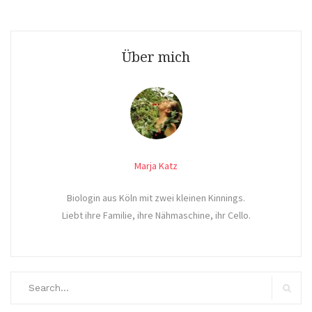
Mädc
Hood
und
Über mich
Herb
Marja Katz
Biologin aus Köln mit zwei kleinen Kinnings.
Liebt ihre Familie, ihre Nähmaschine, ihr Cello.
Search
for:
Search