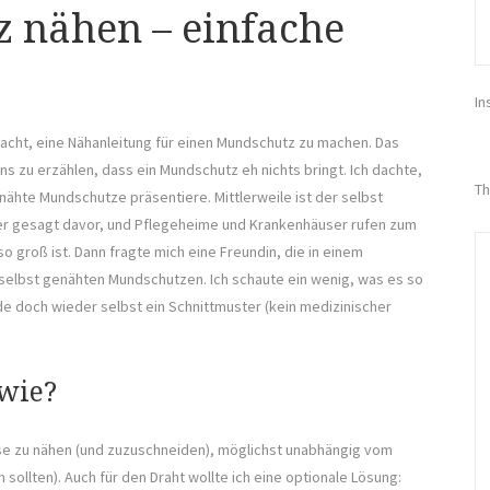
 nähen – einfache
In
cht, eine Nähanleitung für einen Mundschutz zu machen. Das
uns zu erzählen, dass ein Mundschutz eh nichts bringt. Ich dachte,
Th
enähte Mundschutze präsentiere. Mittlerweile ist der selbst
er gesagt davor, und Pflegeheime und Krankenhäuser rufen zum
o groß ist. Dann fragte mich eine Freundin, die in einem
 selbst genähten Mundschutzen. Ich schaute ein wenig, was es so
de doch wieder selbst ein Schnittmuster (kein medizinischer
wie?
se zu nähen (und zuzuschneiden), möglichst unabhängig vom
ollten). Auch für den Draht wollte ich eine optionale Lösung: