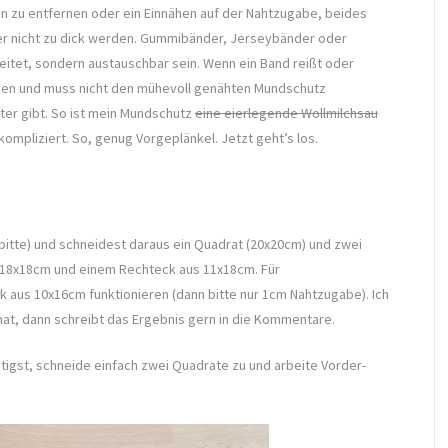
 zu entfernen oder ein Einnähen auf der Nahtzugabe, beides
aber nicht zu dick werden. Gummibänder, Jerseybänder oder
eitet, sondern austauschbar sein. Wenn ein Band reißt oder
tzen und muss nicht den mühevoll genähten Mundschutz
lter gibt. So ist mein Mundschutz
eine eierlegende Wollmilchsau
ompliziert. So, genug Vorgeplänkel. Jetzt geht’s los.
itte) und schneidest daraus ein Quadrat (20x20cm) und zwei
d 18x18cm und einem Rechteck aus 11x18cm. Für
 aus 10x16cm funktionieren (dann bitte nur 1cm Nahtzugabe). Ich
hat, dann schreibt das Ergebnis gern in die Kommentare.
tigst, schneide einfach zwei Quadrate zu und arbeite Vorder-