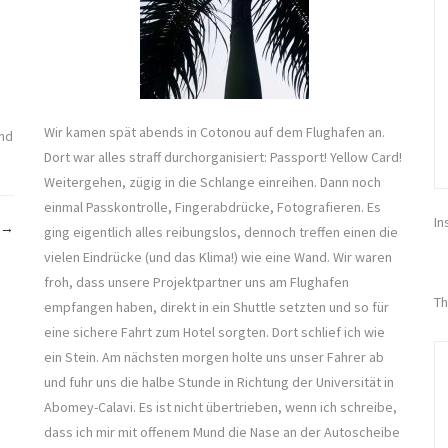
Wir kamen spät abends in Cotonou auf dem Flughafen an.
und
Dort war alles straff durchorganisiert: Passport! Yellow Card!
Weitergehen, zügig in die Schlange einreihen. Dann noch
einmal Passkontrolle, Fingerabdrücke, Fotografieren. Es
In
„Anna
→
ging eigentlich alles reibungslos, dennoch treffen einen die
Dress
vielen Eindrücke (und das Klima!) wie eine Wand. Wir waren
aus
froh, dass unsere Projektpartner uns am Flughafen
Th
afrikanischem
empfangen haben, direkt in ein Shuttle setzten und so für
Stoff“
eine sichere Fahrt zum Hotel sorgten. Dort schlief ich wie
ein Stein. Am nächsten morgen holte uns unser Fahrer ab
und fuhr uns die halbe Stunde in Richtung der Universität in
Abomey-Calavi. Es ist nicht übertrieben, wenn ich schreibe,
dass ich mir mit offenem Mund die Nase an der Autoscheibe