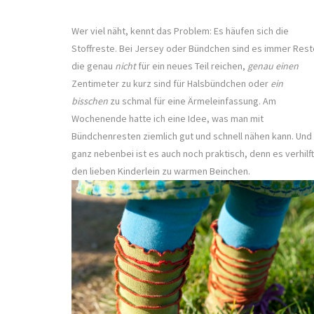
Wer viel näht, kennt das Problem: Es häufen sich die
Stoffreste. Bei Jersey oder Bündchen sind es immer Rest
die genau
nicht
für ein neues Teil reichen,
genau einen
Zentimeter zu kurz sind für Halsbündchen oder
ein
bisschen
zu schmal für eine Ärmeleinfassung. Am
Wochenende hatte ich eine Idee, was man mit
Bündchenresten ziemlich gut und schnell nähen kann. Und
ganz nebenbei ist es auch noch praktisch, denn es verhilft
den lieben Kinderlein zu warmen Beinchen.