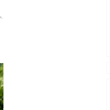
e,
Se
fo