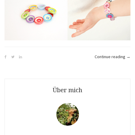
„Bas
Continue reading
→
mit
Knöp
Über mich