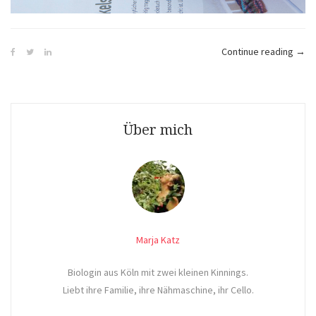
„Gra
Continue reading
→
in
Herb
–
Häke
Über mich
Marja Katz
Biologin aus Köln mit zwei kleinen Kinnings.
Liebt ihre Familie, ihre Nähmaschine, ihr Cello.