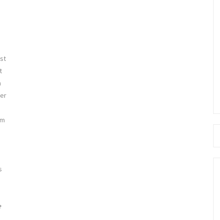
st
t
n
ter
em
Se
fo
s
e