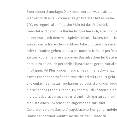
Einer dieser Samstage: Die Kinder werden wach, als der
Wecker noch eine 5 vorne anzeigt. Draußen hat es keine
7°C, es regnet, alles fies. Um 6 Uhr ist das Frühstück
beendet und dann? Die Kinder langweilen sich, aber noch i
keiner wach, mit dem man spielen könnte, lautes Toben is
wegen der schlafenden Nachbarn tabu und zum Spaziere
oder Einkaufen gehen ist es auch noch zu früh. Ein perfek
Zeitpunkt die frisch erstandenen Bastelsachen für Ostern
heraus zu holen. Ich persönlich bastel total gerne, vor all
mit Papier. Mit Kleinkindern fand ich es immer schwierig,
etwas Passendes zu finden, was nicht direkt kaputt geht
und einfach genug zu handhaben ist, dass die Kinder auch
ein schönes Ergebnis haben. Im besten Fall können sie da
meiste dabei allein machen und sind nicht gar zu sehr auf
die Hilfe eines Erwachsenen angewiesen. Nun sind
Ostereier so eine Sache. Ausgeblasene Eier gehen
auf di
Lunge
sehr schnell kaputt und die runden Dinger zu