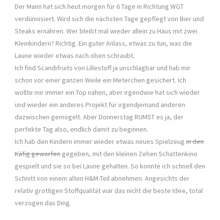
Der Mann hat sich heut morgen für 6 Tage in Richtung WGT
verdünnisiert. Wird sich die nächsten Tage gepflegt von Bier und
Steaks ernähren. Wer bleibt mal wieder allein zu Haus mit zwei
Kleinkindern? Richtig. Ein guter Anlass, etwas zu tun, was die
Laune wieder etwas nach oben schraubt.
Ich find Scandifruits von Lillestoff ja unschlagbar und hab mir
schon vor einer ganzen Weile ein Meterchen gesichert. Ich
wollte mir immer ein Top nähen, aber irgendwie hat sich wieder
und wieder ein anderes Projekt für irgendjemand anderen
dazwischen gemogelt. Aber Donnerstag RUMST es ja, der
perfekte Tag also, endlich damit zu beginnen.
Ich hab den Kindern immer wieder etwas neues Spielzeug
in den
Käfig geworfen
gegeben, mit den kleinen Zehen Schattenkino
gespielt und sie so bei Laune gehalten. So konnte ich schnell den
Schnitt von einem alten H&M-Teil abnehmen. Angesichts der
relativ grottigen Stoffqualität war das nicht die beste Idee, total
verzogen das Ding.