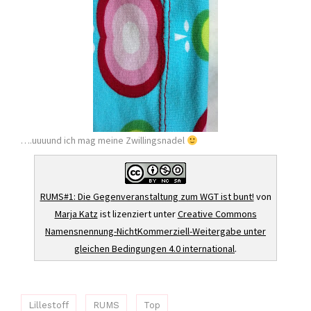
….uuuund ich mag meine Zwillingsnadel
RUMS#1: Die Gegenveranstaltung zum WGT ist bunt!
von
Marja Katz
ist lizenziert unter
Creative Commons
Namensnennung-NichtKommerziell-Weitergabe unter
gleichen Bedingungen 4.0 international
.
Lillestoff
RUMS
Top