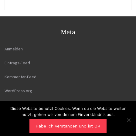
Meta
Anmelden
Eintrags-Feed
Kommentar-Feed
WordPress.org
Diese Website benutzt Cookies. Wenn du die Website weiter
nutzt, gehen wir von deinem Einverständnis aus.
Habe ich verstanden und ist OK
Proudly powered by WordPress
|
Theme: Blaskan by
Colorlib.com
.