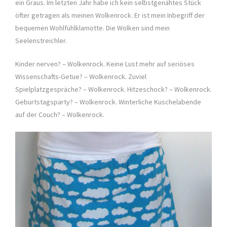
ein Graus. Im letzten Jahr habe ich kein selbstgenähtes Stück
öfter getragen als meinen Wolkenrock. Er ist mein Inbegriff der
bequemen Wohlfühlklamotte. Die Wolken sind mein
Seelenstreichler.
Kinder nerven? – Wolkenrock. Keine Lust mehr auf seriöses
Wissenschafts-Getue? – Wolkenrock. Zuviel
Spielplatzgespräche? – Wolkenrock. Hitzeschock? – Wolkenrock.
Geburtstagsparty? – Wolkenrock. Winterliche Kuschelabende
auf der Couch? – Wolkenrock.