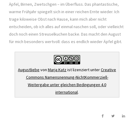
Äpfel, Birnen, Zwetschgen – im Überfluss. Das phantastische,
warme Frühjahr spiegelt sich in einer reichen Ernte wieder. Ich
trage kiloweise Obst nach Hause, kann mich aber nicht
entscheiden, ob ich alles auf einmal naschen soll, oder vielleicht
doch noch einen Streuselkuchen backe. Das macht den August
für mich besonders wertvoll: dass es endlich wieder Äpfel gibt.
Augustliebe
von
Marja Katz
ist lizenziert unter
Creative
Commons Namensnennung-NichtKommerziell-
Weitergabe unter gleichen Bedingungen 4.0
international
.