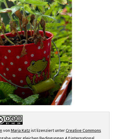
en
von
Marja Katz
ist lizenziert unter
Creative Commons
abe unter gleichen Bedingungen 4.0 international
.