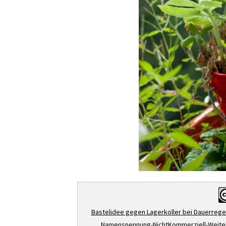
Bastelidee gegen Lagerkoller bei Dauerreg
Namensnennung-NichtKommerziell-Weiterg