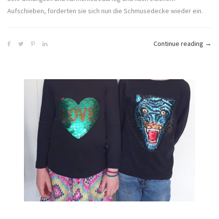
Aufschieben, forderten sie sich nun die Schmusedecke wieder ein.
„WIP
Continue reading
→
Mein
Sch
nähe