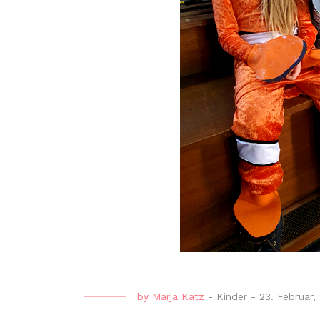
by
Marja Katz
-
Kinder
-
23. Februar,