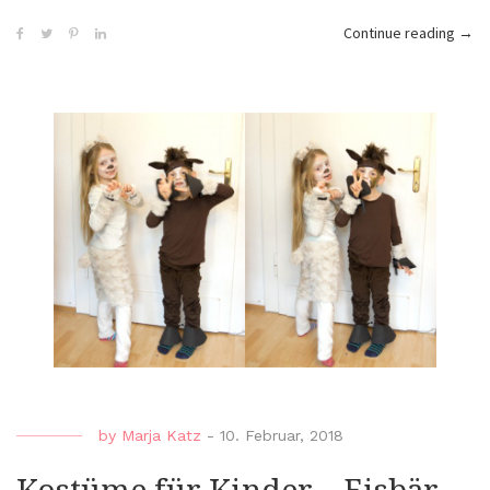
„Das
Continue reading
→
Wald
Kos
–
einf
und
schne
selb
genä
by
Marja Katz
-
10. Februar, 2018