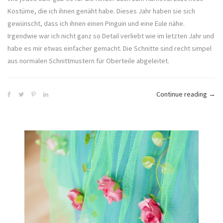
Kostüme, die ich ihnen genäht habe. Dieses Jahr haben sie sich
gewünscht, dass ich ihnen einen Pinguin und eine Eule nähe.
Irgendwie war ich nicht ganz so Detail verliebt wie im letzten Jahr und
habe es mir etwas einfacher gemacht. Die Schnitte sind recht simpel
aus normalen Schnittmustern für Oberteile abgeleitet.
„Kos
Continue reading
→
für
Kind
–
Ping
und
Eule