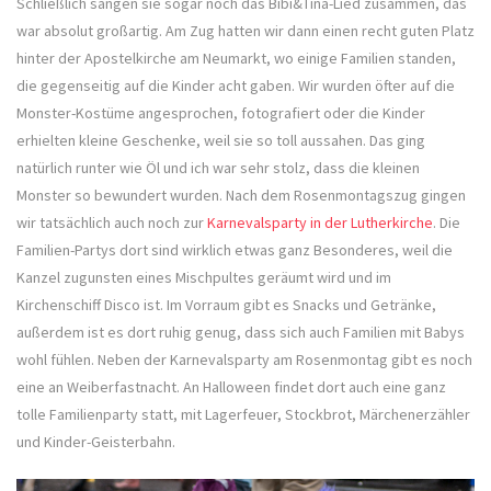
Schließlich sangen sie sogar noch das Bibi&Tina-Lied zusammen, das
war absolut großartig. Am Zug hatten wir dann einen recht guten Platz
hinter der Apostelkirche am Neumarkt, wo einige Familien standen,
die gegenseitig auf die Kinder acht gaben. Wir wurden öfter auf die
Monster-Kostüme angesprochen, fotografiert oder die Kinder
erhielten kleine Geschenke, weil sie so toll aussahen. Das ging
natürlich runter wie Öl und ich war sehr stolz, dass die kleinen
Monster so bewundert wurden. Nach dem Rosenmontagszug gingen
wir tatsächlich auch noch zur
Karnevalsparty in der Lutherkirche
. Die
Familien-Partys dort sind wirklich etwas ganz Besonderes, weil die
Kanzel zugunsten eines Mischpultes geräumt wird und im
Kirchenschiff Disco ist. Im Vorraum gibt es Snacks und Getränke,
außerdem ist es dort ruhig genug, dass sich auch Familien mit Babys
wohl fühlen. Neben der Karnevalsparty am Rosenmontag gibt es noch
eine an Weiberfastnacht. An Halloween findet dort auch eine ganz
tolle Familienparty statt, mit Lagerfeuer, Stockbrot, Märchenerzähler
und Kinder-Geisterbahn.