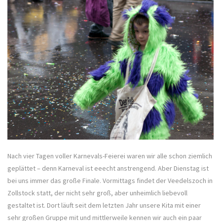
Nach vier Tagen voller Karnevals-Feierei waren wir alle schon ziemlich
geplättet – denn Karneval ist eeecht anstrengend. Aber Dienstag ist
bei uns immer das große Finale. Vormittags findet der Veedelszoch in
Zollstock statt, der nicht sehr groß, aber unheimlich liebevoll
gestaltet ist. Dort läuft seit dem letzten Jahr unsere Kita mit einer
sehr großen Gruppe mit und mittlerweile kennen wir auch ein paar