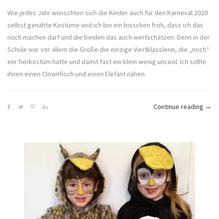
Wie jedes Jahr wünschten sich die Kinder auch für den Karneval 2020
selbst genähte Kostüme und ich bin ein bisschen froh, dass ich das
noch machen darf und die beiden das auch wertschätzen. Denn in der
Schule war vor allem die Große die einzige Viertklässlerin, die „noch“
ein Tierkostüm hatte und damit fast ein klein wenig uncool. Ich sollte
ihnen einen Clownfisch und einen Elefant nähen.
„Kos
Continue reading
→
für
Kind
nähe
–
Clow
und
Elefa