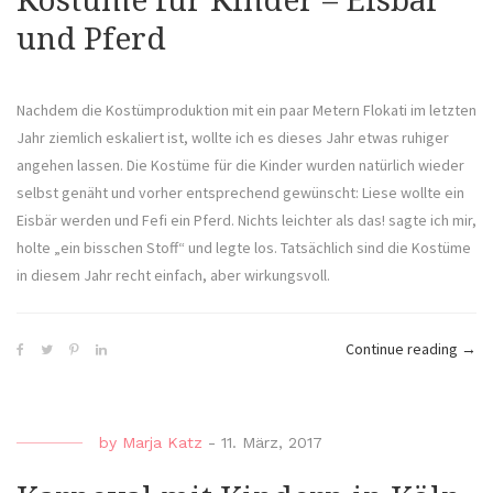
Kostüme für Kinder – Eisbär
und Pferd
Nachdem die Kostümproduktion mit ein paar Metern Flokati im letzten
Jahr ziemlich eskaliert ist, wollte ich es dieses Jahr etwas ruhiger
angehen lassen. Die Kostüme für die Kinder wurden natürlich wieder
selbst genäht und vorher entsprechend gewünscht: Liese wollte ein
Eisbär werden und Fefi ein Pferd. Nichts leichter als das! sagte ich mir,
holte „ein bisschen Stoff“ und legte los. Tatsächlich sind die Kostüme
in diesem Jahr recht einfach, aber wirkungsvoll.
„Kos
Continue reading
→
für
Kind
–
by
Marja Katz
-
11. März, 2017
Eisb
und