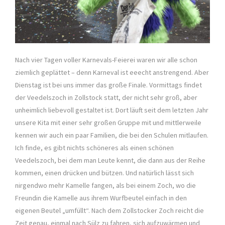
Nach vier Tagen voller Karnevals-Feierei waren wir alle schon
ziemlich geplättet – denn Karneval ist eeecht anstrengend. Aber
Dienstag ist bei uns immer das große Finale. Vormittags findet
der Veedelszoch in Zollstock statt, der nicht sehr groß, aber
unheimlich liebevoll gestaltet ist. Dort läuft seit dem letzten Jahr
unsere Kita mit einer sehr großen Gruppe mit und mittlerweile
kennen wir auch ein paar Familien, die bei den Schulen mitlaufen.
Ich finde, es gibt nichts schöneres als einen schönen
Veedelszoch, bei dem man Leute kennt, die dann aus der Reihe
kommen, einen drücken und bützen. Und natürlich lässt sich
nirgendwo mehr Kamelle fangen, als bei einem Zoch, wo die
Freundin die Kamelle aus ihrem Wurfbeutel einfach in den
eigenen Beutel „umfüllt“. Nach dem Zollstocker Zoch reicht die
Zeit genau, einmal nach Sülz zu fahren, sich aufzuwärmen und