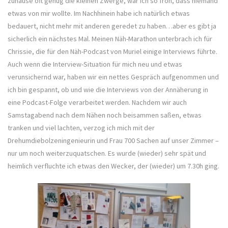
zuhause oft genug die kleinen Zwerge, war ich so froh, dass niemand
etwas von mir wollte. Im Nachhinein habe ich natürlich etwas
bedauert, nicht mehr mit anderen geredet zu haben…aber es gibt ja
sicherlich ein nächstes Mal. Meinen Näh-Marathon unterbrach ich für
Chrissie, die für den Näh-Podcast von Muriel einige Interviews führte.
Auch wenn die Interview-Situation für mich neu und etwas
verunsichernd war, haben wir ein nettes Gespräch aufgenommen und
ich bin gespannt, ob und wie die Interviews von der Annäherung in
eine Podcast-Folge verarbeitet werden. Nachdem wir auch
Samstagabend nach dem Nähen noch beisammen saßen, etwas
tranken und viel lachten, verzog ich mich mit der
Drehumdiebolzeningenieurin und Frau 700 Sachen auf unser Zimmer –
nur um noch weiterzuquatschen. Es wurde (wieder) sehr spät und
heimlich verfluchte ich etwas den Wecker, der (wieder) um 7.30h ging.