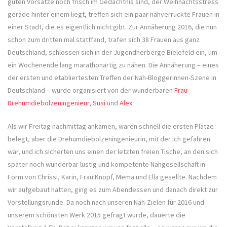
guten Vorsätze noch frisch im Gedächtnis sind, der Weihnachtsstress
gerade hinter einem liegt, treffen sich ein paar nähverrückte Frauen in
einer Stadt, die es eigentlich nicht gibt. Zur Annäherung 2016, die nun
schon zum dritten mal stattfand, trafen sich 38 Frauen aus ganz
Deutschland, schlossen sich in der Jugendherberge Bielefeld ein, um
ein Wochenende lang marathonartig zu nähen. Die Annäherung – eines
der ersten und etabliertesten Treffen der Näh-Bloggerinnen-Szene in
Deutschland – wurde organisiert von der wunderbaren
Frau
Drehumdiebolzeningenieur
,
Susi
und
Alex
.
Als wir Freitag nachmittag ankamen, waren schnell die ersten Plätze
belegt, aber die Drehumdiebolzeningenieurin, mit der ich gefahren
war, und ich sicherten uns einen der letzten freien Tische, an den sich
später noch wunderbar lustig und kompetente Nähgesellschaft in
Form von Chrissi, Karin, Frau Knopf, Mema und Ella gesellte. Nachdem
wir aufgebaut hatten, ging es zum Abendessen und danach direkt zur
Vorstellungsrunde. Da noch nach unseren Näh-Zielen für 2016 und
unserem schönsten Werk 2015 gefragt wurde, dauerte die