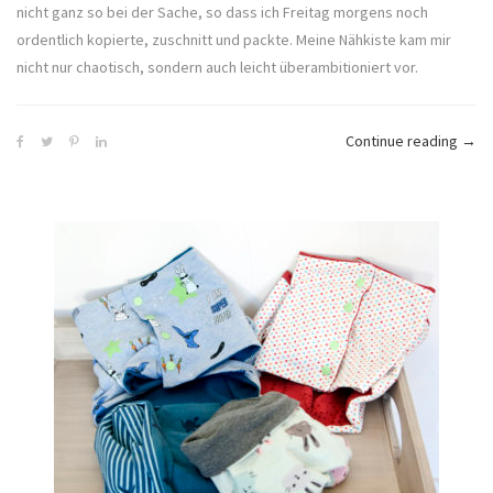
nicht ganz so bei der Sache, so dass ich Freitag morgens noch
ordentlich kopierte, zuschnitt und packte. Meine Nähkiste kam mir
nicht nur chaotisch, sondern auch leicht überambitioniert vor.
„Ann
Continue reading
→
2020
–
das
verfl
7.
Jahr