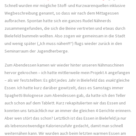
Schnell wurden mir mögliche Stoff- und Kurzwarenquellen inklusive
Wegbeschreibung genannt, so dass wir nach dem Mittagessen
aufbrachen. Spontan hatte sich ein ganzes Rudel Nähnerds
zusammengefunden, die sich die Beine vertreten und etwas durch
Bielefeld bummeln wollten. Also zogen wir gemeinsam in die Stadt
und wenig später („Ich muss nähen!!!“) flugs wieder zurück in den
Seminarraum der Jugendherberge.
Zum Abendessen kamen wir wieder hinter unseren Nähmaschinen
hervor gekrochen – ich hatte mittlerweile mein Projekt A angefangen
– als wir feststellten: Es gibt jedes Jahr in Bielefeld das
exakt
gleiche
Essen. Ich hatte kurz darüber gewitzelt, dass es Samstags immer
Spaghetti Bolognese zum Abendessen gab, da hatte ich den Teller
auch schon auf dem Tablett. Kurz rekapitulierten wir das Essen und
konnten uns tatsächlich nur an immer die gleichen 4 Gerichte erinnern.
Aber wen stört das schon? Letztlich ist das Essen in Bielefeld ja nur
als lebensnotwendige Kalorienzufuhr gedacht, damit man schnell
weiternähen kann. Wir wurden auch beim letzten warmen Essen am