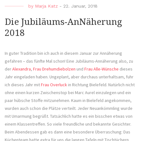
In
by
Marja Katz
-
22. Januar, 2018
Biele
ist
Die Jubiläums-AnNäherung
alles
2018
gut“
In guter Tradition bin ich auch in diesem Januar zur Annäherung
gefahren – das fünfte Mal schon! Eine Jubiläums-Annäherung also, zu
der
Alexandra
,
Frau Drehumdiebolzen
und
Frau Alle-Wünsche
dieses
Jahr eingeladen haben. Ungeplant, aber durchaus unterhaltsam, fuhr
ich dieses Jahr mit
Frau Overluck
in Richtung Bielefeld. Natürlich nicht
ohne einen kurzen Zwischenstop bei Marc Aurel einzulegen und ein
paar hübsche Stoffe mitzunehmen. Kaum in Bielefeld angekommen,
wurden auch schon die Plätze verteilt. Jeder Neuankömmling wurde
mit Umarmung begrüßt. Tatsächlich hatte es ein bisschen etwas von
einem Klassentreffen. So viele freundliche und bekannte Gesichter.
Beim Abendessen gab es dann eine besondere Überraschung: Das
Küchenteam hatte extra für uns die langen Tafeln mit Tischtüchern