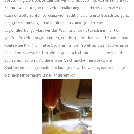
Vorstellung 1.5h. Dabei kannten wir uns fast alle – es waren nur um die
5 neue Gesichter, so dass die Annäherung sich ein bisschen wie ein
Klassentreffen anfühlte. Ganz viel Tradition, bekannte Gesichter, ganz
viel gute Stimmung – und natürlich das unvergleichliche
Jugendherbergs-Flair. Für das Wochenende hatte ich mir nicht ein
großes Projekt vorgenommen, sondern „spontanes Lust-Nähen ohne
konkreten Plan“. Ich hatte Stoff mit für 1-7 Projekte, zwei Röcke hatte
ich schon zugeschnitten. Wir fingen noch abends an zu nähen, und
auch wenn schon bald die ersten Sektflaschen entkorkt, die
Knabbereien ausgepackt und laut geschwatzt wurde, nähten einige
bis nach Mitternacht (unter anderem ich).