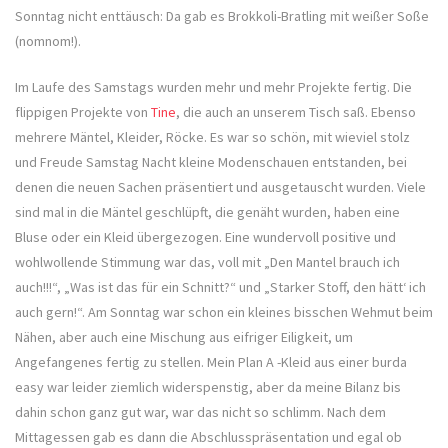
Sonntag nicht enttäusch: Da gab es Brokkoli-Bratling mit weißer Soße
(nomnom!).
Im Laufe des Samstags wurden mehr und mehr Projekte fertig. Die
flippigen Projekte von
Tine
, die auch an unserem Tisch saß. Ebenso
mehrere Mäntel, Kleider, Röcke. Es war so schön, mit wieviel stolz
und Freude Samstag Nacht kleine Modenschauen entstanden, bei
denen die neuen Sachen präsentiert und ausgetauscht wurden. Viele
sind mal in die Mäntel geschlüpft, die genäht wurden, haben eine
Bluse oder ein Kleid übergezogen. Eine wundervoll positive und
wohlwollende Stimmung war das, voll mit „Den Mantel brauch ich
auch!!!“, „Was ist das für ein Schnitt?“ und „Starker Stoff, den hätt‘ ich
auch gern!“. Am Sonntag war schon ein kleines bisschen Wehmut beim
Nähen, aber auch eine Mischung aus eifriger Eiligkeit, um
Angefangenes fertig zu stellen. Mein Plan A -Kleid aus einer burda
easy war leider ziemlich widerspenstig, aber da meine Bilanz bis
dahin schon ganz gut war, war das nicht so schlimm. Nach dem
Mittagessen gab es dann die Abschlusspräsentation und egal ob