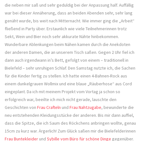
die neben mir saß und sehr geduldig bei der Anpassung half. Auffällig
war bei dieser Annäherung, dass an beiden Abenden sehr, sehr lang
genäht wurde, bis weit nach Mitternacht. Wie immer ging die „Arbeit“
fließend in Party über. Erstaunlich wie viele Teilnehmerinnen trotz
Sekt, Wein und Bier noch sehr akkurate Nähte hinbekommen.
Wunderbare Ablenkungen beim Nähen kamen durch die Anekdoten
der anderen Damen, die an unserem Tisch saßen. Gegen 2 Uhr fiel ich
dann auch irgendwann in’s Bett, gefolgt von einem – traditionell in
Bielefeld – sehr unruhigen Schlaf. Den Samstag nutzte ich, die Sachen
für die Kinder fertig zu stellen. Ich hatte einen 4-Bahnen-Rock aus
einem dunkelgrauen Wollmix und eine blaue „Räuberhose“ aus Cord
eingeplant. Da ich mit meinem Projekt vom Vortag ja schon so
erfolgreich war, beeilte ich mich nicht gerade, lauschte den
Geschichten von
Frau Crafteln
und
Frau Nahtzugabe
, bewunderte die
neu entstehenden Kleidungsstücke der anderen. Bis mir dann auffiel,
dass die Spitze, die ich Saum des Röckchens anbringen wollte, genau
15cm zu kurz war. Ärgerlich! Zum Glück saßen mir die Bielefelderinnen
Frau Buntekleider
und
Sybille vom Büro für schöne Dinge
gegenüber.