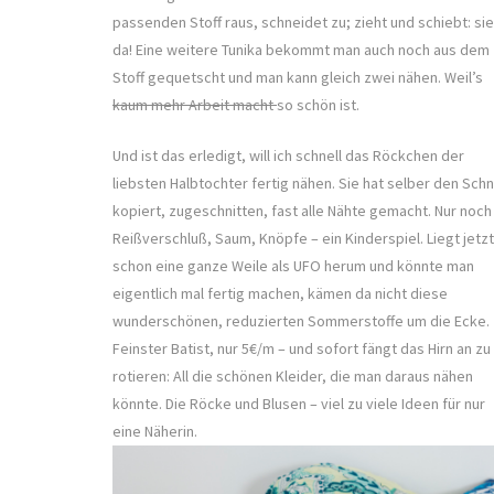
passenden Stoff raus, schneidet zu; zieht und schiebt: si
da! Eine weitere Tunika bekommt man auch noch aus dem
Stoff gequetscht und man kann gleich zwei nähen. Weil’s
kaum mehr Arbeit macht
so schön ist.
Und ist das erledigt, will ich schnell das Röckchen der
liebsten Halbtochter fertig nähen. Sie hat selber den Schn
kopiert, zugeschnitten, fast alle Nähte gemacht. Nur noch
Reißverschluß, Saum, Knöpfe – ein Kinderspiel. Liegt jetzt
schon eine ganze Weile als UFO herum und könnte man
eigentlich mal fertig machen, kämen da nicht diese
wunderschönen, reduzierten Sommerstoffe um die Ecke.
Feinster Batist, nur 5€/m – und sofort fängt das Hirn an zu
rotieren: All die schönen Kleider, die man daraus nähen
könnte. Die Röcke und Blusen – viel zu viele Ideen für nur
eine Näherin.