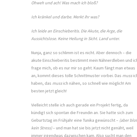
Ohweh und ach! Was mach ich bloß?
Ich kränkel und darbe. Merkt ihr was?
Ich leide an Einschieberitis. Die Akute, die Arge, die
Aussichtslose. Keine Heilung in Sicht. Land unter.
Nunja, ganz so schlimm ist es nicht. Aber dennoch – die
akute Einschieberitis bestimmt mein Nähnerdleben und ic
frage mich, ob es nur mir so geht. Kaum fängt man etwas
an, kommt dieses tolle Schnittmuster vorbei. Das
muss
ic
haben, das
muss
ich nähen, so schnell wie möglich! Am
besten jetzt gleich!
Vielleicht stelle ich auch gerade ein Projekt fertig, da
kündigt sich spontan die Freundin an. Sie hatte sich zum
Geburtstag im Frühjahr eine Tunika gewünscht –
(aber blo
kein Stress)
– und man hat sie bis jetzt nicht genäht, weil
immer irgendwas dazwischen kam. Also sucht man den