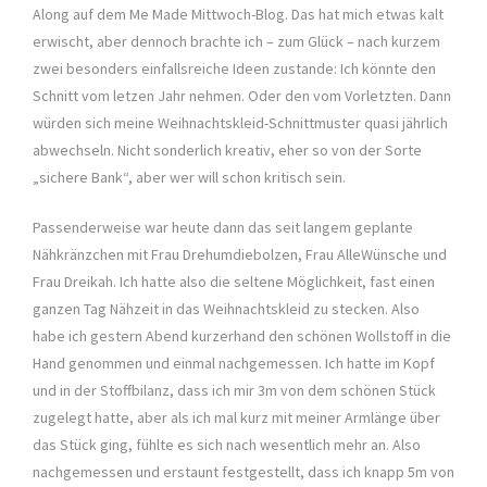
Along auf dem Me Made Mittwoch-Blog. Das hat mich etwas kalt
erwischt, aber dennoch brachte ich – zum Glück – nach kurzem
zwei besonders einfallsreiche Ideen zustande: Ich könnte den
Schnitt vom letzen Jahr nehmen. Oder den vom Vorletzten. Dann
würden sich meine Weihnachtskleid-Schnittmuster quasi jährlich
abwechseln. Nicht sonderlich kreativ, eher so von der Sorte
„sichere Bank“, aber wer will schon kritisch sein.
Passenderweise war heute dann das seit langem geplante
Nähkränzchen mit Frau Drehumdiebolzen, Frau AlleWünsche und
Frau Dreikah. Ich hatte also die seltene Möglichkeit, fast einen
ganzen Tag Nähzeit in das Weihnachtskleid zu stecken. Also
habe ich gestern Abend kurzerhand den schönen Wollstoff in die
Hand genommen und einmal nachgemessen. Ich hatte im Kopf
und in der Stoffbilanz, dass ich mir 3m von dem schönen Stück
zugelegt hatte, aber als ich mal kurz mit meiner Armlänge über
das Stück ging, fühlte es sich nach wesentlich mehr an. Also
nachgemessen und erstaunt festgestellt, dass ich knapp 5m von