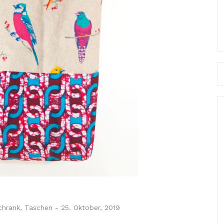
Se
fo
chrank
,
Taschen
-
25. Oktober, 2019