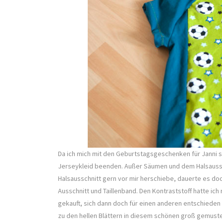
Da ich mich mit den Geburtstagsgeschenken für Janni 
Jerseykleid beenden. Außer Säumen und dem Halsausschn
Halsausschnitt gern vor mir herschiebe, dauerte es doch
Ausschnitt und Taillenband. Den Kontraststoff hatte ich 
gekauft, sich dann doch für einen anderen entschieden 
zu den hellen Blättern in diesem schönen groß gemuste