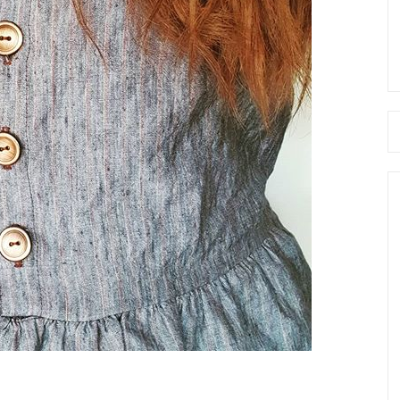
Se
fo