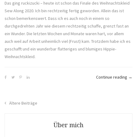
Das ging ruckizucki – heute ist schon das Finale des Weihnachtskleid
Sew Along 2020. Ich bin rechtzeitig fertig geworden. Allein das ist
schon bemerkenswert. Dass ich es auch noch in einem so
durchgedrehten Jahr wie diesem rechtzeitig schaffe, grenzt fast an
ein Wunder. Die letzten Wochen und Monate waren hart, vor allem
auch weil auf Arbeit unheimlich viel (Frust) kam. Trotzdem habe ich es
geschafft und ein wunderbar flatteriges und blumiges Hippie-
Weihnachtskleid.
„Wei
Continue reading
→
Sew
Alon
2020
Beitragsnavigation
Ältere Beiträge
–
Final
Über mich