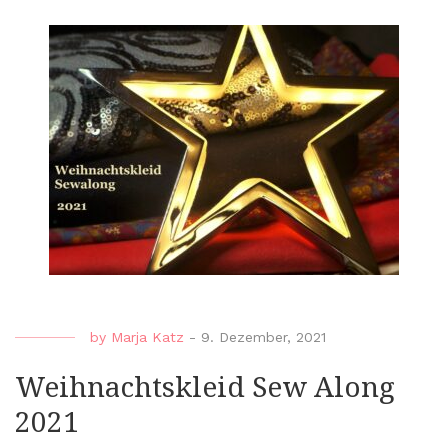
Alon
2022
by
Marja Katz
-
9. Dezember, 2021
Weihnachtskleid Sew Along
2021