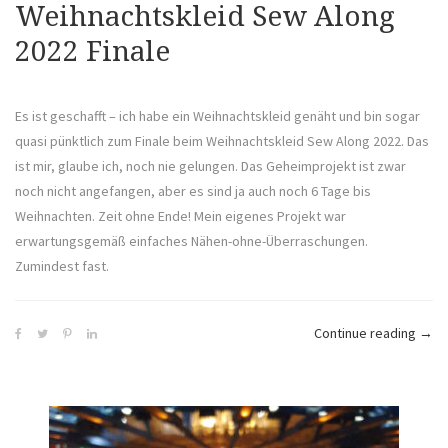
Weihnachtskleid Sew Along
2022 Finale
Es ist geschafft – ich habe ein Weihnachtskleid genäht und bin sogar
quasi pünktlich zum Finale beim Weihnachtskleid Sew Along 2022. Das
ist mir, glaube ich, noch nie gelungen. Das Geheimprojekt ist zwar
noch nicht angefangen, aber es sind ja auch noch 6 Tage bis
Weihnachten. Zeit ohne Ende! Mein eigenes Projekt war
erwartungsgemäß einfaches Nähen-ohne-Überraschungen.
Zumindest fast.
„Wei
Continue reading
→
Sew
Alon
2022
Final