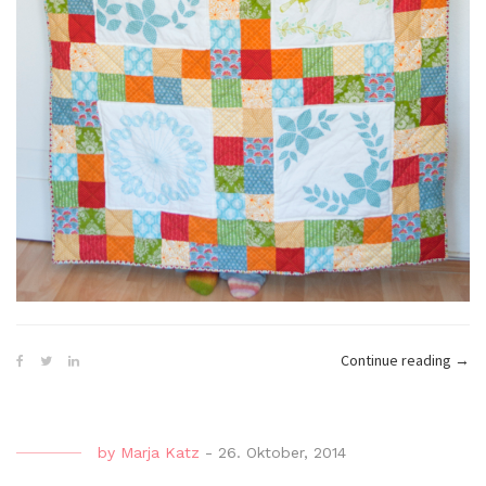
„Her
Continue reading
→
Sew
Alon
–
by
Marja Katz
-
26. Oktober, 2014
Final