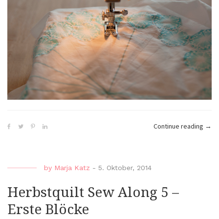
„Her
Continue reading
→
Sew
Alon
6
by
Marja Katz
-
5. Oktober, 2014
–
ferti
Herbstquilt Sew Along 5 –
Blöc
Erste Blöcke
II“