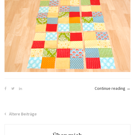
„Her
Continue reading
→
Sew
Alon
5
Beitragsnavigation
Ältere Beiträge
–
Erst
Blöc