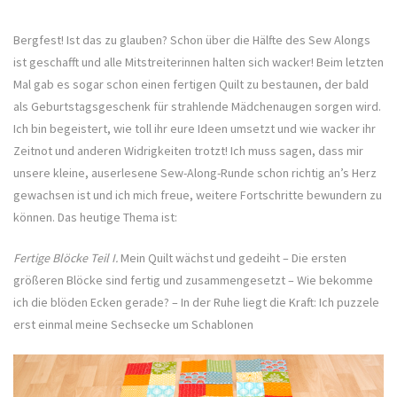
Bergfest! Ist das zu glauben? Schon über die Hälfte des Sew Alongs
ist geschafft und alle Mitstreiterinnen halten sich wacker! Beim letzten
Mal gab es sogar schon einen fertigen Quilt zu bestaunen, der bald
als Geburtstagsgeschenk für strahlende Mädchenaugen sorgen wird.
Ich bin begeistert, wie toll ihr eure Ideen umsetzt und wie wacker ihr
Zeitnot und anderen Widrigkeiten trotzt! Ich muss sagen, dass mir
unsere kleine, auserlesene Sew-Along-Runde schon richtig an’s Herz
gewachsen ist und ich mich freue, weitere Fortschritte bewundern zu
können. Das heutige Thema ist:
Fertige Blöcke Teil I.
Mein Quilt wächst und gedeiht – Die ersten
größeren Blöcke sind fertig und zusammengesetzt – Wie bekomme
ich die blöden Ecken gerade? – In der Ruhe liegt die Kraft: Ich puzzele
erst einmal meine Sechsecke um Schablonen