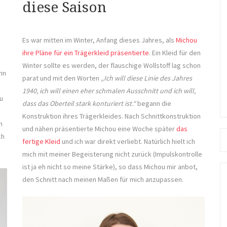
diese Saison
Es war mitten im Winter, Anfang dieses Jahres, als
Michou
ihre Pläne für ein Trägerkleid präsentierte
. Ein Kleid für den
Winter sollte es werden, der flauschige Wollstoff lag schon
nn
parat und mit den Worten
„Ich will diese Linie des Jahres
1940, ich will einen eher schmalen Aus­schnitt und ich will,
u
dass das Oberteil stark kon­tu­riert ist.“
begann die
Konstruktion ihres Trägerkleides. Nach Schnittkonstruktion
n
und nähen präsentierte Michou eine Woche später
das
Se
ch
fertige Kleid
und ich war direkt verliebt. Natürlich hielt ich
fo
mich mit meiner Begeisterung nicht zurück (Impulskontrolle
ist ja eh nicht so meine Stärke), so dass Michou mir anbot,
den Schnitt nach meinen Maßen für mich anzupassen.