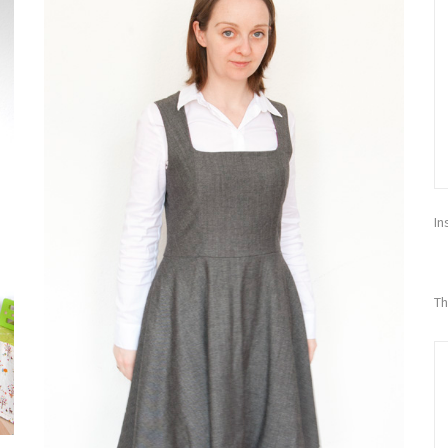
In
Th