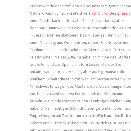
Zuerst war da der Stoff, den ich bei unserem gemeinsam
Nähnerd-Ausflug nach Krefeld bei
Fashion for Designers
a
einer Musterkarte entdeckte: Eine relativ starke, aber
dehnbare Baumwolle mit einem atemberaubenden Muste
in verschiedenen Blautönen. Das Muster sah für mich nach
einer Mischung aus Ornamenten, stilisierten Kreuzen und
Eisblumen aus – in allerschönster Skyrim-Optik. Trotz des
relativ hohen Preises (18€/m) habe ich mir 3m des Stoffes
bestellen und aus Spanien liefern lassen. Als der Stoff
ankam, war ich total verzückt, aber auch genauso ratlos, 
welchem Schnitt dieser Stoff wohl am besten wirken würd
Mir schwebte wegen des Musters eine Art Eiskönigin-Klei
vor. Nicht zu weit ausgeschnitten, evtl mit Kragen und
Ärmeln, die mindestens über den Ellenbogen reichen. La
habe ich kein richtiges Schnittmuster gefunden, aber nac
Empfehlungen auf Twitter bin ich schließlich auf den Retro
Schnitt von Butterick gekommen – Butterick 6018. Das Kle
gibt es einmal mit herzförmigem Ausschnitt und einmal mi