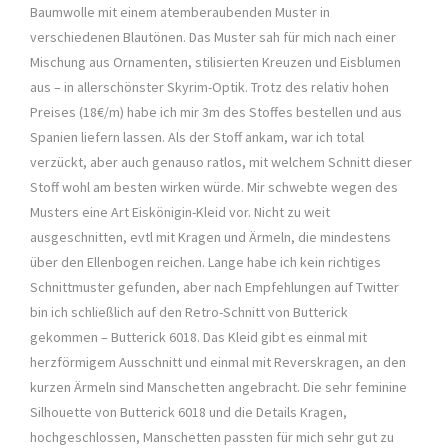
Baumwolle mit einem atemberaubenden Muster in
verschiedenen Blautönen. Das Muster sah für mich nach einer
Mischung aus Ornamenten, stilisierten Kreuzen und Eisblumen
aus – in allerschönster Skyrim-Optik. Trotz des relativ hohen
Preises (18€/m) habe ich mir 3m des Stoffes bestellen und aus
Spanien liefern lassen. Als der Stoff ankam, war ich total
verzückt, aber auch genauso ratlos, mit welchem Schnitt dieser
Stoff wohl am besten wirken würde. Mir schwebte wegen des
Musters eine Art Eiskönigin-Kleid vor. Nicht zu weit
ausgeschnitten, evtl mit Kragen und Ärmeln, die mindestens
über den Ellenbogen reichen. Lange habe ich kein richtiges
Schnittmuster gefunden, aber nach Empfehlungen auf Twitter
bin ich schließlich auf den Retro-Schnitt von Butterick
gekommen – Butterick 6018. Das Kleid gibt es einmal mit
herzförmigem Ausschnitt und einmal mit Reverskragen, an den
kurzen Ärmeln sind Manschetten angebracht. Die sehr feminine
Silhouette von Butterick 6018 und die Details Kragen,
hochgeschlossen, Manschetten passten für mich sehr gut zu