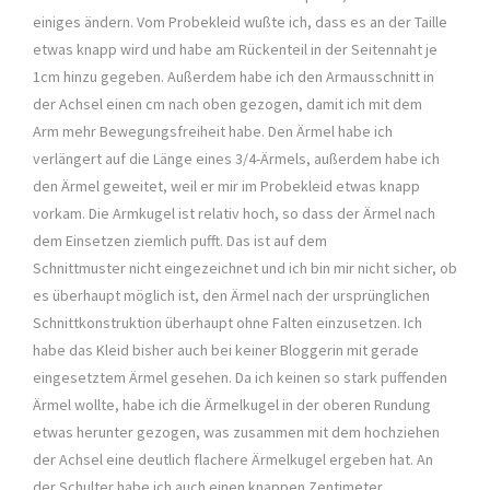
einiges ändern. Vom Probekleid wußte ich, dass es an der Taille
etwas knapp wird und habe am Rückenteil in der Seitennaht je
1cm hinzu gegeben. Außerdem habe ich den Armausschnitt in
der Achsel einen cm nach oben gezogen, damit ich mit dem
Arm mehr Bewegungsfreiheit habe. Den Ärmel habe ich
verlängert auf die Länge eines 3/4-Ärmels, außerdem habe ich
den Ärmel geweitet, weil er mir im Probekleid etwas knapp
vorkam. Die Armkugel ist relativ hoch, so dass der Ärmel nach
dem Einsetzen ziemlich pufft. Das ist auf dem
Schnittmuster nicht eingezeichnet und ich bin mir nicht sicher, ob
es überhaupt möglich ist, den Ärmel nach der ursprünglichen
Schnittkonstruktion überhaupt ohne Falten einzusetzen. Ich
habe das Kleid bisher auch bei keiner Bloggerin mit gerade
eingesetztem Ärmel gesehen. Da ich keinen so stark puffenden
Ärmel wollte, habe ich die Ärmelkugel in der oberen Rundung
etwas herunter gezogen, was zusammen mit dem hochziehen
der Achsel eine deutlich flachere Ärmelkugel ergeben hat. An
der Schulter habe ich auch einen knappen Zentimeter