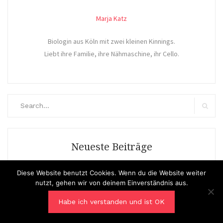
Marja Katz
Biologin aus Köln mit zwei kleinen Kinnings.
Liebt ihre Familie, ihre Nähmaschine, ihr Cello.
Search
for:
Search
Neueste Beiträge
Diese Website benutzt Cookies. Wenn du die Website weiter
WKSA 2024 Finale
nutzt, gehen wir von deinem Einverständnis aus.
WKSA 2024 – Endspurt
Habe ich verstanden und ist OK
WKSA 2024 – Zwischenstand