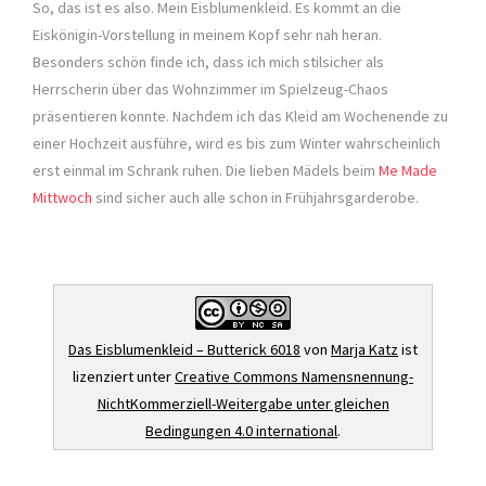
So, das ist es also. Mein Eisblumenkleid. Es kommt an die
Eiskönigin-Vorstellung in meinem Kopf sehr nah heran.
Besonders schön finde ich, dass ich mich stilsicher als
Herrscherin über das Wohnzimmer im Spielzeug-Chaos
präsentieren konnte. Nachdem ich das Kleid am Wochenende zu
einer Hochzeit ausführe, wird es bis zum Winter wahrscheinlich
erst einmal im Schrank ruhen. Die lieben Mädels beim
Me Made
Mittwoch
sind sicher auch alle schon in Frühjahrsgarderobe.
Das Eisblumenkleid – Butterick 6018
von
Marja Katz
ist
lizenziert unter
Creative Commons Namensnennung-
NichtKommerziell-Weitergabe unter gleichen
Bedingungen 4.0 international
.