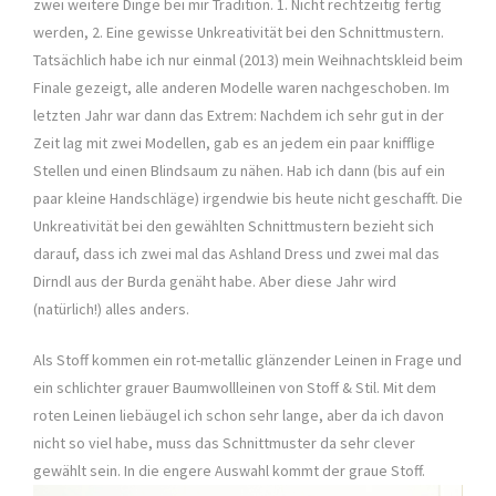
zwei weitere Dinge bei mir Tradition. 1. Nicht rechtzeitig fertig
werden, 2. Eine gewisse Unkreativität bei den Schnittmustern.
Tatsächlich habe ich nur einmal (2013) mein Weihnachtskleid beim
Finale gezeigt, alle anderen Modelle waren nachgeschoben. Im
letzten Jahr war dann das Extrem: Nachdem ich sehr gut in der
Zeit lag mit zwei Modellen, gab es an jedem ein paar knifflige
Stellen und einen Blindsaum zu nähen. Hab ich dann (bis auf ein
paar kleine Handschläge) irgendwie bis heute nicht geschafft. Die
Unkreativität bei den gewählten Schnittmustern bezieht sich
darauf, dass ich zwei mal das Ashland Dress und zwei mal das
Dirndl aus der Burda genäht habe. Aber diese Jahr wird
(natürlich!) alles anders.
Als Stoff kommen ein rot-metallic glänzender Leinen in Frage und
ein schlichter grauer Baumwollleinen von Stoff & Stil. Mit dem
roten Leinen liebäugel ich schon sehr lange, aber da ich davon
nicht so viel habe, muss das Schnittmuster da sehr clever
gewählt sein. In die engere Auswahl kommt der graue Stoff.