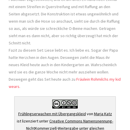
mit einem Streifen in Querstreifung und mit Raffung an den
Seiten abgesetzt. Die Konstruktion ist etwas ungewöhnlich und
wenn man sich die Hose so anschaut, sieht sie durch die Raffung
so aus, als würde sie schreckliche O-Beine machen. Getragen
sieht man es dann nicht, aber so richtig überzeugt hat mich der
Schnitt nicht.
Fazit zu diesem Set: Liese liebt es. Ich liebe es. Sogar der Papa
hatte Herzchen in den Augen. Deswegen zieht die Maus ihr
neues Kleid heute auch in den Kindergarten an. Wahrscheinlich
wird sie es die ganze Woche nicht mehr ausziehen wollen.
Deswegen geht das Set heute auch zu
Fräulein Rohmilchs my kid
wears
.
Frühlingserwachen mit Übergangskleid
von
Marja Katz
ist lizenziert unter
Creative Commons Namensnennung-
NichtKommerziell-Weitergabe unter gleichen