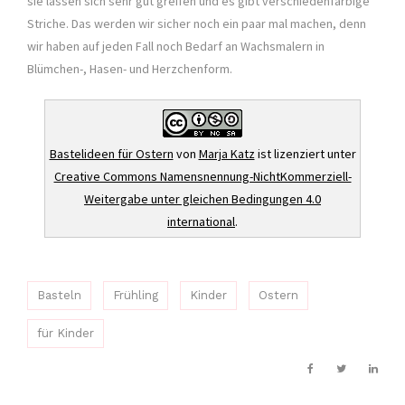
sie lassen sich sehr gut greifen und es gibt verschiedenfarbige
Striche. Das werden wir sicher noch ein paar mal machen, denn
wir haben auf jeden Fall noch Bedarf an Wachsmalern in
Blümchen-, Hasen- und Herzchenform.
Bastelideen für Ostern
von
Marja Katz
ist lizenziert unter
Creative Commons Namensnennung-NichtKommerziell-
Weitergabe unter gleichen Bedingungen 4.0
international
.
Basteln
Frühling
Kinder
Ostern
für Kinder