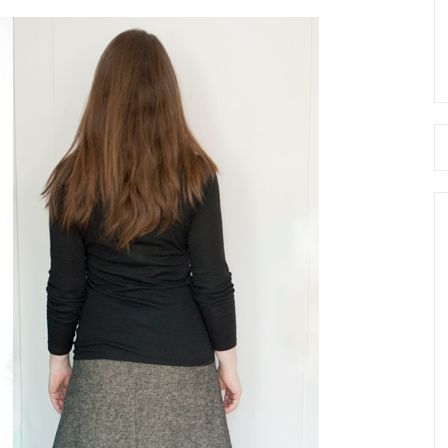
Se
fo