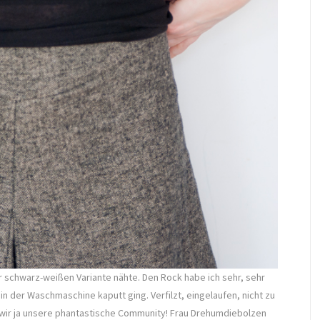
ner schwarz-weißen Variante nähte. Den Rock habe ich sehr, sehr
 in der Waschmaschine kaputt ging. Verfilzt, eingelaufen, nicht zu
 wir ja unsere phantastische Community! Frau Drehumdiebolzen