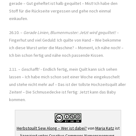
gerade – Gut geheftet ist halb gequiltet – Mist! Ich habe den
Stoff für die Rückseite vergessen und gehe noch einmal
einkaufen.
26.10. –
Gerade Linien, Blumenmuster: Jetzt wird gequiltet! –
Fingerhut und viel Geduld: Ich quilte von Hand – Wie bekomme
ich diese Wurst unter die Maschine? – Moment, ich nähe noch! –
Ich bin schon fertig und nähe noch passende Kissen.
2.11. –
Geschafft! –
Endlich fertig, mein Quilt kann sich sehen
lassen – Ich habe mich schon seit einer Woche eingekuschelt
und stehe nicht mehr auf – Das ist der tollste Hochzeitsquilt aller
Zeiten! – Die Schmusedecke ist fertig: Jetzt kann das Baby
kommen.
Herbstquilt Sew Along – Wer ist dabei?
von
Marja Katz
ist
lizenziert unter
Creative Commons Namensnennung-